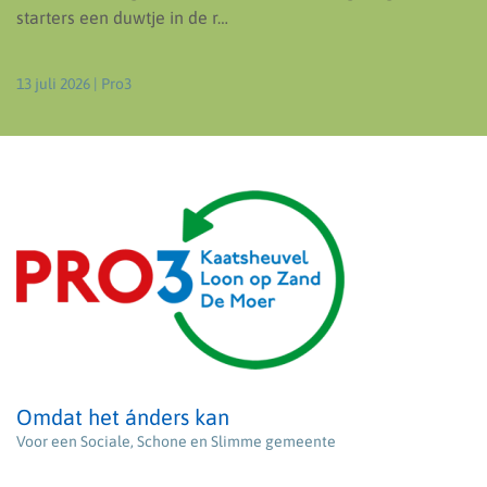
starters een duwtje in de r…
13 juli 2026
| Pro3
Omdat het ánders kan
Voor een Sociale, Schone en Slimme gemeente