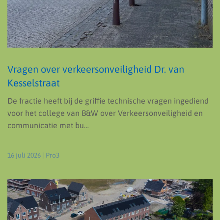
Vragen over verkeersonveiligheid Dr. van
Kesselstraat
De fractie heeft bij de griffie technische vragen ingediend
voor het college van B&W over Verkeersonveiligheid en
communicatie met bu…
16 juli 2026
| Pro3