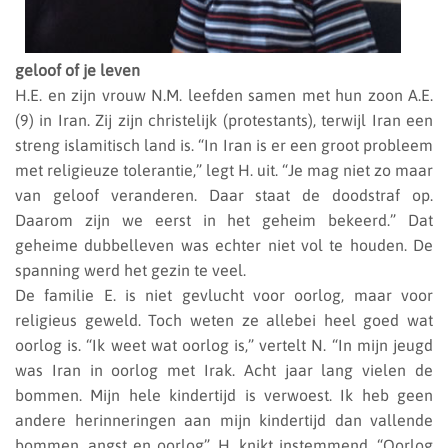
geloof of je leven
H.E. en zijn vrouw N.M. leefden samen met hun zoon A.E.
(9) in Iran. Zij zijn christelijk (protestants), terwijl Iran een
streng islamitisch land is. “In Iran is er een groot probleem
met religieuze tolerantie,” legt
H. uit. “Je mag niet zo maar
van geloof veranderen. Daar staat de doodstraf op.
Daarom zijn we eerst in het geheim bekeerd.” Dat
geheime dubbelleven was echter niet vol te houden. De
spanning werd het gezin te veel.
De familie E. is niet gevlucht voor oorlog, maar voor
religieus geweld. Toch weten ze allebei heel goed wat
oorlog is. “Ik weet wat oorlog is,” vertelt N. “In mijn jeugd
was Iran in oorlog met Irak. Acht jaar lang vielen de
bommen. Mijn hele kindertijd is verwoest. Ik heb geen
andere herinneringen aan mijn kindertijd dan vallende
bommen, angst en oorlog”. H. knikt
instemmend. “Oorlog