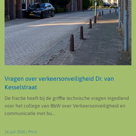
Vragen over verkeersonveiligheid Dr. van
Kesselstraat
De fractie heeft bij de griffie technische vragen ingediend
voor het college van B&W over Verkeersonveiligheid en
communicatie met bu…
16 juli 2026
| Pro3