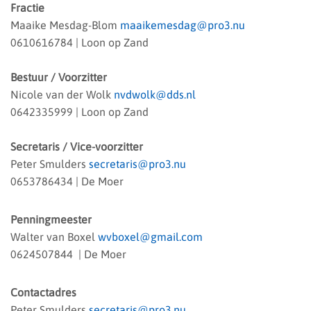
Fractie
Maaike Mesdag-Blom
maaikemesdag@pro3.nu
0610616784 | Loon op Zand
Bestuur / Voorzitter
Nicole van der Wolk
nvdwolk@dds.nl
0642335999
| Loon op Zand
Secretaris / Vice-voorzitter
Peter Smulders
secretaris@pro3.nu
0653786434 | De Moer
Penningmeester
Walter van Boxel
wvboxel@gmail.com
0624507844 | De Moer
Contactadres
Peter Smulders
secretaris@pro3.nu